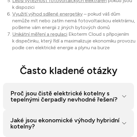
Lepší výtěžnost fotovoltaických elektráren
pokud jsou
k dispozici
Využití výhod sdílené energetiky
– pokud váš dům
nemůže mít nebo zatím nemá fotovoltaickou elektrárnu,
pošleme vám energii z jiných bytových domů
Unikátní měření a regulaci
Ekoterm Cloud s připojením
k dispečinku, který řídí a maximalizuje ekonomiku provozu
podle cen elektrické energie a plynu na burze
Často kladené otázky
Proč jsou čistě elektrické kotelny s
tepelnými čerpadly nevhodné řešení?
Žádná evropská elektrická energetická síť není
Jaké jsou ekonomické výhody hybridní
vybudována tak robustně, aby uspokojila poptávku
kotelny?
po obří poptávce elektrické energie v situaci, kdy
rapidně klesnou venkovní teploty. Všechny domy,