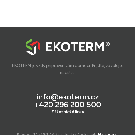
EKOTERM je vždy připraven vám pomoci. Přijďte, zavolejte
napište.
info@ekoterm.cz
+420 296 200 500
Zákaznická linka
Klánova 1431/61, 147 00 Praha 4 – Braník,
Navigovat