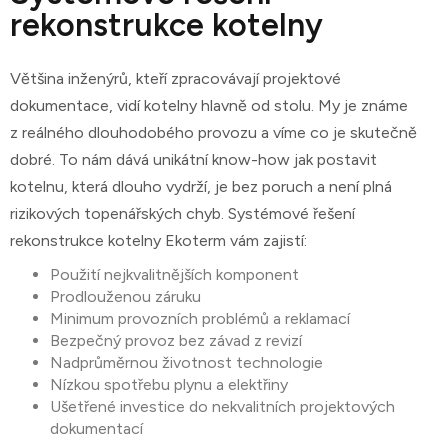
pokud jsou do topného systému správně
zaplatí a vy ji následně splácíte v ceně tepelné
rekonstrukce kotelny
připojeny
energie. Moderní kotelny si tedy může dovolit
každý bytový dům.
Většina inženýrů, kteří zpracovávají projektové
Více informací ke Kotelně za 0 Kč
dokumentace, vidí kotelny hlavně od stolu. My je známe
z reálného dlouhodobého provozu a víme co je skutečně
dobré. To nám dává unikátní know-how jak postavit
kotelnu, která dlouho vydrží, je bez poruch a není plná
rizikových topenářských chyb. Systémové řešení
rekonstrukce kotelny Ekoterm vám zajistí:
Použití nejkvalitnějších komponent
Prodlouženou záruku
Minimum provozních problémů a reklamací
Bezpečný provoz bez závad z revizí
Nadprůměrnou životnost technologie
Nízkou spotřebu plynu a elektřiny
Ušetřené investice do nekvalitních projektových
dokumentací