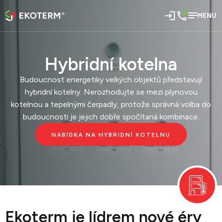
MENU
Rekonstrukce a výstavba
Hybridní kotelna
Správa a provoz
Dodávka tepla
Budoucnost energetiky velkých objektů představují
Bytové domy
hybridní kotelny. Nerozhodujte se mezi plynovou
Přehled služeb >
kotelnou a tepelnými čerpadly, protože správná volba do
budoucnosti je jejich dobře spočítaná kombinace.
Blog
NABÍDKA NA HYBRIDNÍ KOTELNU
POPTÁVKA
Reference
Kontakt
Můj Ekoterm
Ekoterm je lídrem nové éry